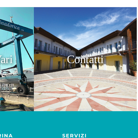
ari
Contatti
RINA
SERVIZI