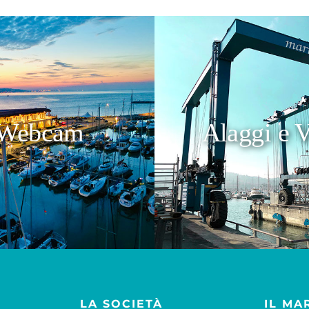
Webcam
Alaggi e V
LA SOCIETÀ
IL MA