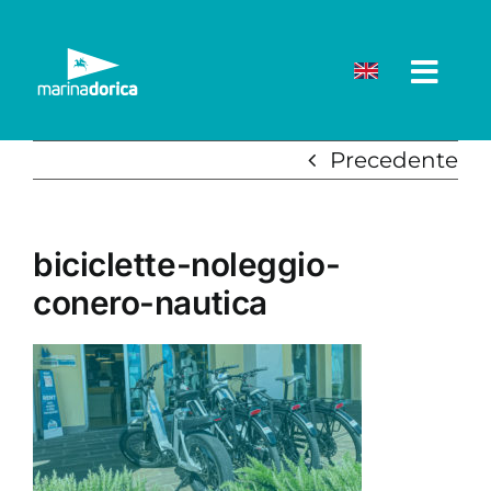
Salta
al
contenuto
Precedente
biciclette-noleggio-
conero-nautica