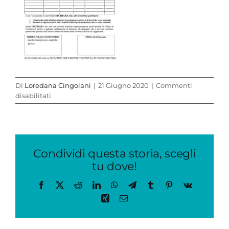
Di
Loredana Cingolani
|
21 Giugno 2020
|
Commenti
su
disabilitati
Modulo
Diportisti
(003)
Condividi questa storia, scegli
tu dove!
Facebook
X
Reddit
LinkedIn
WhatsApp
Telegram
Tumblr
Pinterest
Vk
Xing
Email