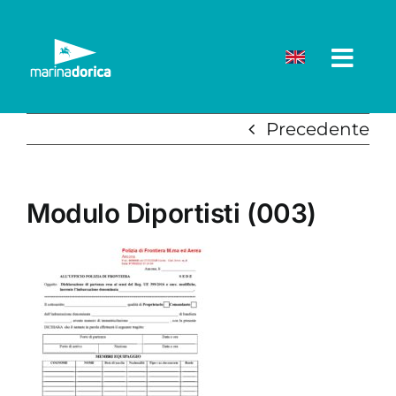
Salta
al
contenuto
Precedente
Modulo Diportisti (003)