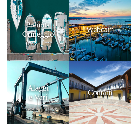
Prenota
Webcam
Ormeggio
Alaggi
Contatti
e Vari