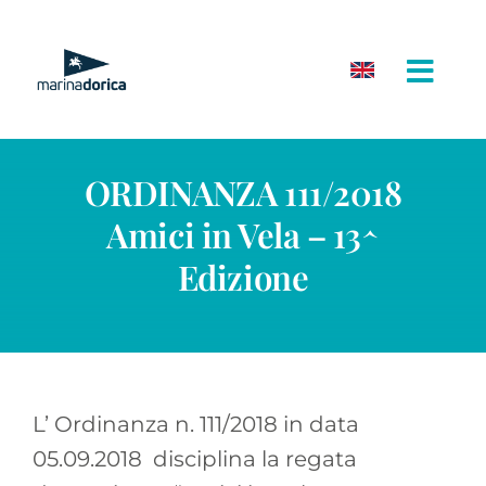
Salta
al
contenuto
ORDINANZA 111/2018
Amici in Vela – 13^
Edizione
L’ Ordinanza n. 111/2018 in data
05.09.2018 disciplina la regata