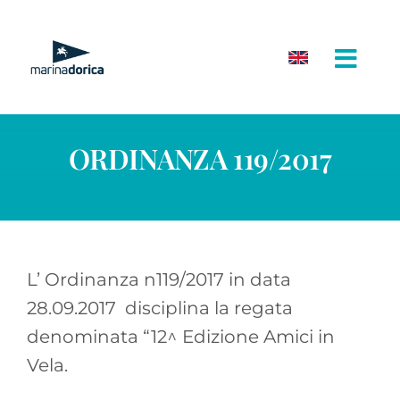
Salta
al
contenuto
ORDINANZA 119/2017
L’ Ordinanza n119/2017 in data
28.09.2017 disciplina la regata
denominata “12^ Edizione Amici in
Vela.