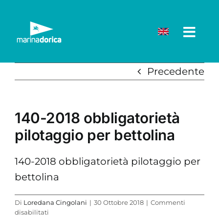
Salta
al
contenuto
Precedente
140-2018 obbligatorietà
pilotaggio per bettolina
140-2018 obbligatorietà pilotaggio per
bettolina
Di
Loredana Cingolani
|
30 Ottobre 2018
|
Commenti
su
disabilitati