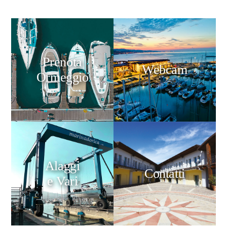
Prenota
Webcam
Ormeggio
Alaggi
Contatti
e Vari