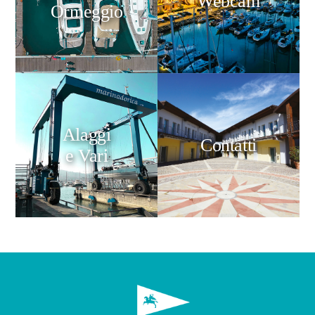
Webcam
Ormeggio
Alaggi
Contatti
e Vari