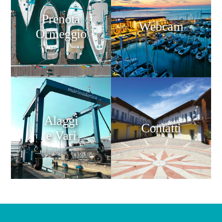
Prenota
Webcam
Ormeggio
Alaggi
Contatti
e Vari