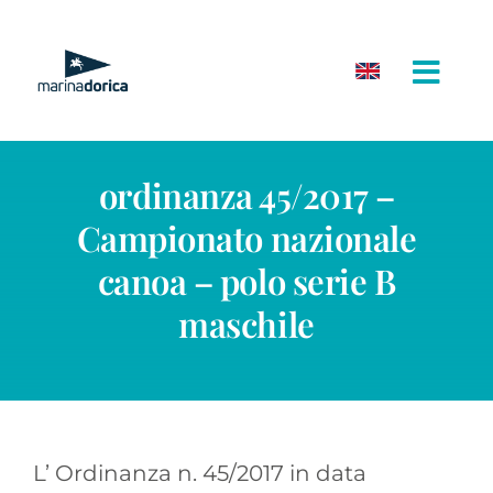
Salta
al
contenuto
ordinanza 45/2017 –
Campionato nazionale
canoa – polo serie B
maschile
L’ Ordinanza n. 45/2017 in data