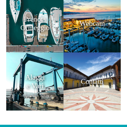
Prenota
Webcam
Ormeggio
Alaggi
Contatti
e Vari