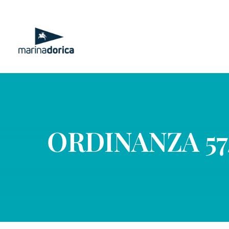
Salta
al
contenuto
ORDINANZA 57