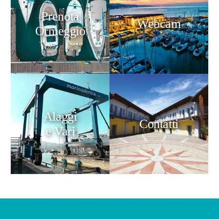
Prenota
Webcam
Ormeggio
Alaggi
Contatti
e Vari