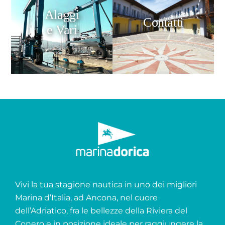
Alaggi
Contatti
e Vari
Vivi la tua stagione nautica in uno dei migliori
Marina d’Italia, ad Ancona, nel cuore
dell’Adriatico, fra le bellezze della Riviera del
Conero e in posizione ideale per raggiungere la