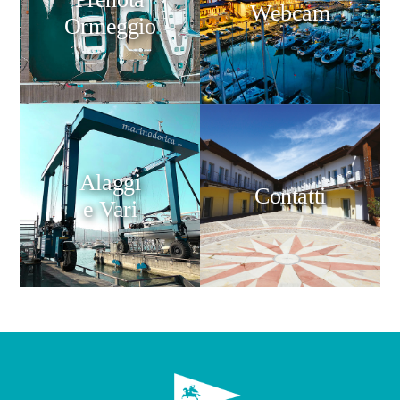
Webcam
Ormeggio
Alaggi
Contatti
e Vari