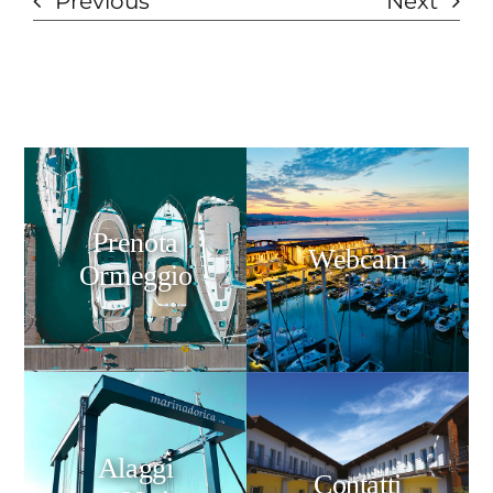
Previous
Next
Prenota
Webcam
Ormeggio
Alaggi
Contatti