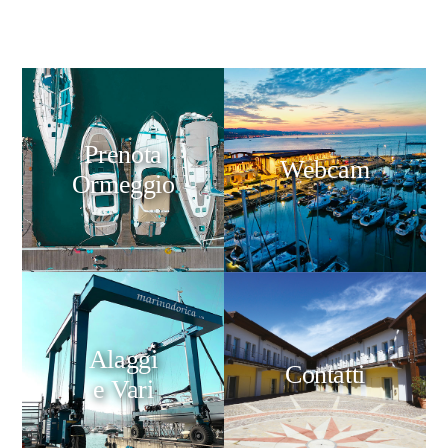
Prenota
Webcam
Ormeggio
Alaggi
Contatti
e Vari