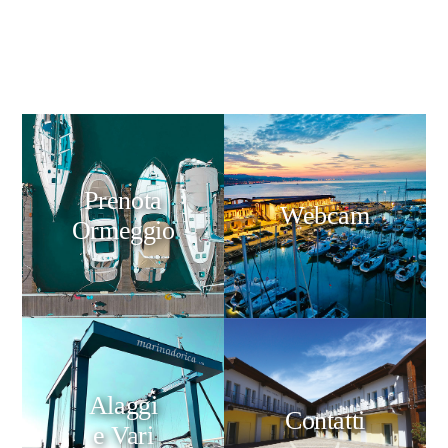
Prenota
Webcam
Ormeggio
Alaggi
Contatti
e Vari