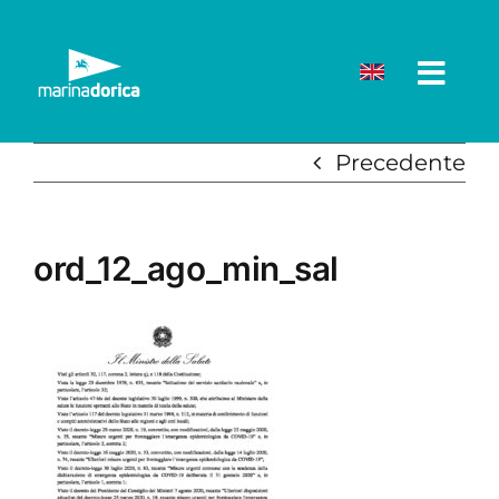
Salta
al
contenuto
Precedente
ord_12_ago_min_sal