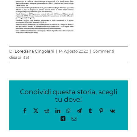
Di
Loredana Cingolani
|
14 Agosto 2020
|
Commenti
su
disabilitati
ord_12_ago_min_sal
Condividi questa storia, scegli
tu dove!
Facebook
X
Reddit
LinkedIn
WhatsApp
Telegram
Tumblr
Pinterest
Vk
Xing
Email