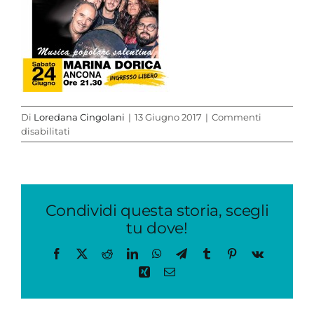
Di
Loredana Cingolani
|
13 Giugno 2017
|
Commenti
su
disabilitati
ARIACORTE
2017-
01
Condividi questa storia, scegli
tu dove!
Facebook
X
Reddit
LinkedIn
WhatsApp
Telegram
Tumblr
Pinterest
Vk
Xing
Email