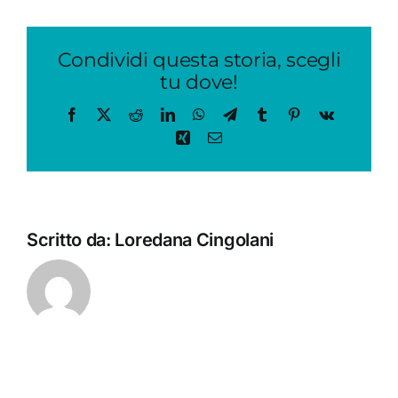
IL
PROGRAMMA
Condividi questa storia, scegli
tu dove!
Facebook
X
Reddit
LinkedIn
WhatsApp
Telegram
Tumblr
Pinterest
Vk
Xing
Email
Scritto da:
Loredana Cingolani