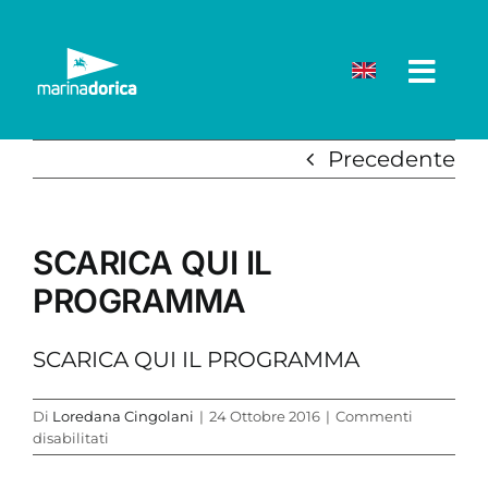
Salta
al
contenuto
Precedente
SCARICA QUI IL
PROGRAMMA
SCARICA QUI IL PROGRAMMA
Di
Loredana Cingolani
|
24 Ottobre 2016
|
Commenti
su
disabilitati
SCARICA
QUI