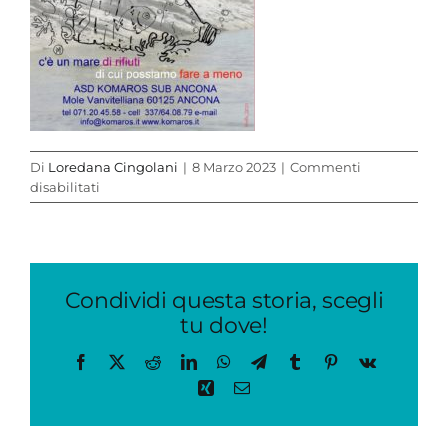
Di
Loredana Cingolani
|
8 Marzo 2023
|
Commenti
su
disabilitati
PULIZIA
DEI
FONDALI
2023
Condividi questa storia, scegli
tu dove!
Facebook
X
Reddit
LinkedIn
WhatsApp
Telegram
Tumblr
Pinterest
Vk
Xing
Email