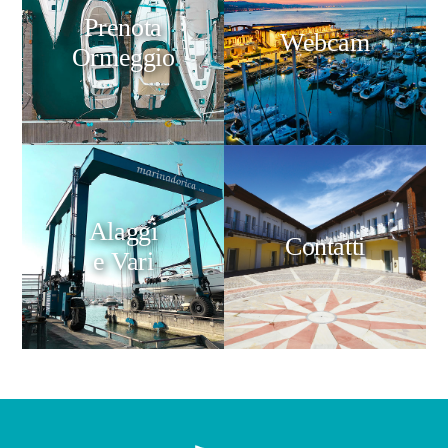
Prenota
Webcam
Ormeggio
Alaggi
Contatti
e Vari