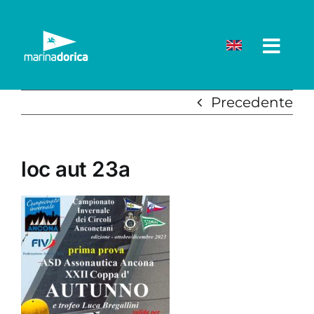
Salta
al
contenuto
Precedente
loc aut 23a