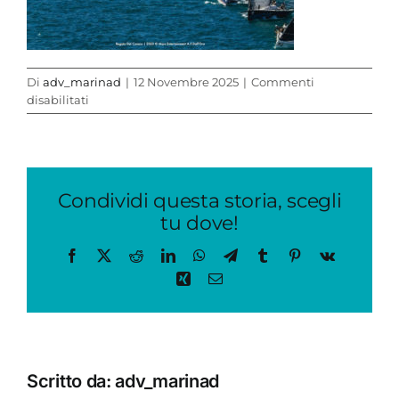
Di
adv_marinad
|
12 Novembre 2025
|
Commenti
su
disabilitati
RDC-
2025-
3
Condividi questa storia, scegli
tu dove!
Facebook
X
Reddit
LinkedIn
WhatsApp
Telegram
Tumblr
Pinterest
Vk
Xing
Email
Scritto da:
adv_marinad