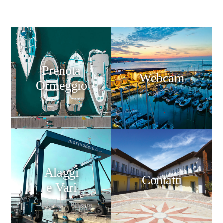
Prenota
Webcam
Ormeggio
Alaggi
Contatti
e Vari