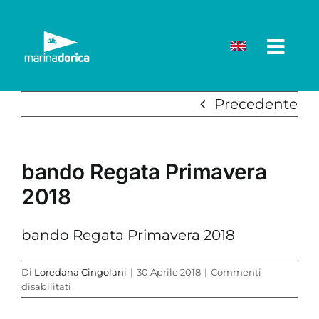
Salta
al
contenuto
Precedente
bando Regata Primavera
2018
bando Regata Primavera 2018
Di
Loredana Cingolani
|
30 Aprile 2018
|
Commenti
su
disabilitati
bando
Regata