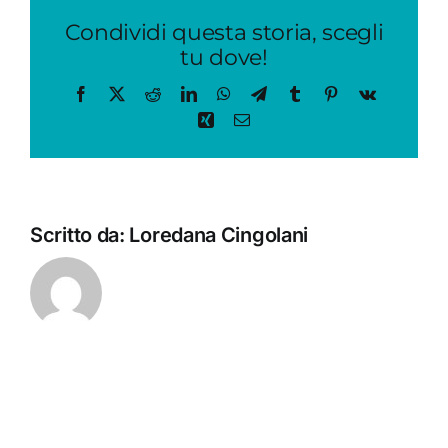
Condividi questa storia, scegli
tu dove!
Facebook
X
Reddit
LinkedIn
WhatsApp
Telegram
Tumblr
Pinterest
Vk
Xing
Email
Scritto da:
Loredana Cingolani