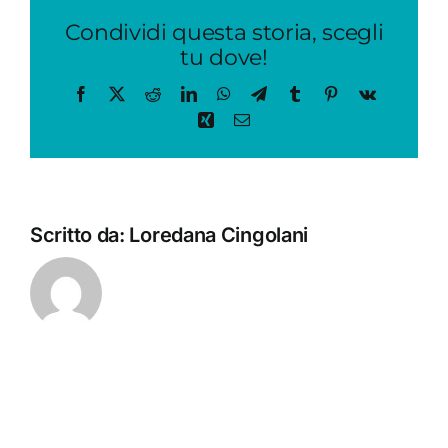
Condividi questa storia, scegli
tu dove!
Facebook
X
Reddit
LinkedIn
WhatsApp
Telegram
Tumblr
Pinterest
Vk
Xing
Email
Scritto da:
Loredana Cingolani