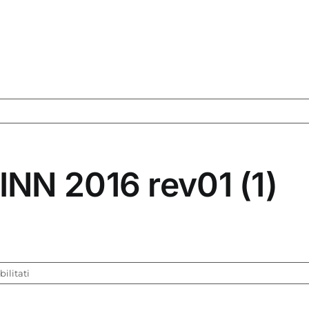
NN 2016 rev01 (1)
su
ilitati
BANDO
Zonale