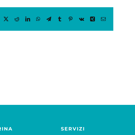
acebook
X
Reddit
LinkedIn
WhatsApp
Telegram
Tumblr
Pinterest
Vk
Xing
Email
RINA
SERVIZI