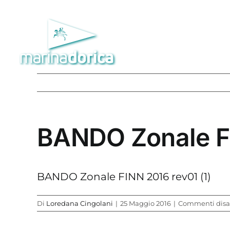
Salta
al
contenuto
BANDO Zonale FI
BANDO Zonale FINN 2016 rev01 (1)
Di
Loredana Cingolani
|
25 Maggio 2016
|
Commenti disab