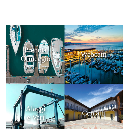
Prenota
Webcam
Ormeggio
Alaggi
Contatti
e Vari