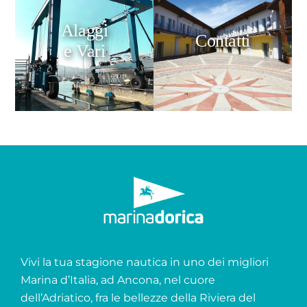
Alaggi
Contatti
e Vari
Vivi la tua stagione nautica in uno dei migliori
Marina d’Italia, ad Ancona, nel cuore
dell’Adriatico, fra le bellezze della Riviera del