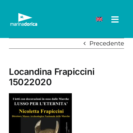
Salta
al
contenuto
Precedente
Locandina Frapiccini
15022020