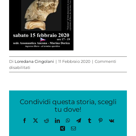
Di
Loredana Cingolani
|
11 Febbraio 2020
|
Commenti
su
disabilitati
Locandina
Frapiccini
15022020
Condividi questa storia, scegli
tu dove!
Facebook
X
Reddit
LinkedIn
WhatsApp
Telegram
Tumblr
Pinterest
Vk
Xing
Email