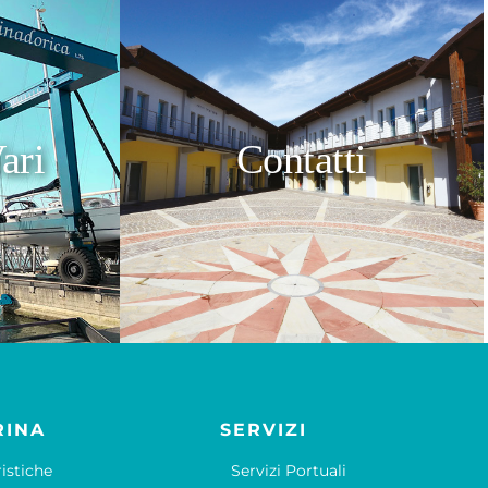
ari
Contatti
RINA
SERVIZI
ristiche
Servizi Portuali