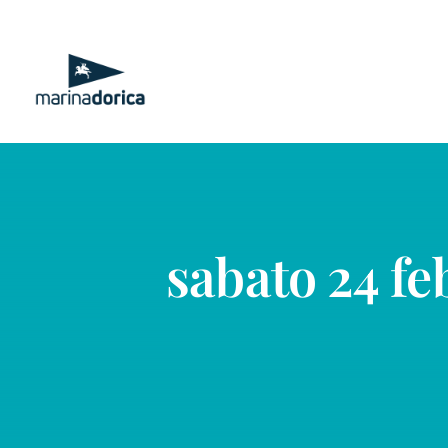
Salta
al
contenuto
sabato 24 fe