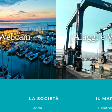
Webcam
Alaggi e V
LA SOCIETÀ
IL MA
Storia
Caratte