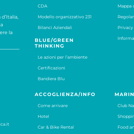
CDA
Mappa d
d’Italia,
Modello organizzativo 231
Regola
la
Bilanci Aziendali
Privacy
ere la
Informa
BLUE/GREEN
THINKING
Le azioni per l’ambiente
Certificazioni
Bandiera Blu
ACCOGLIENZA/INFO
MARIN
Come arrivare
Club Na
Hotel
Shoppi
ca.it
Car & Bike Rental
Food an