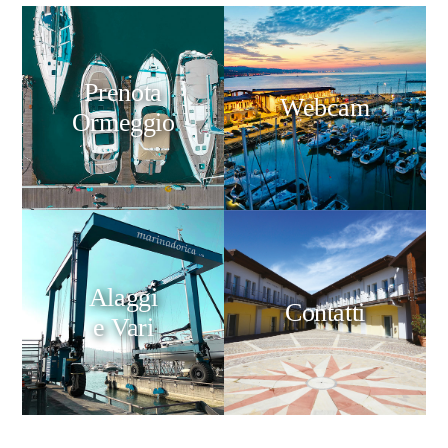
Prenota
Webcam
Ormeggio
Alaggi
Contatti
e Vari