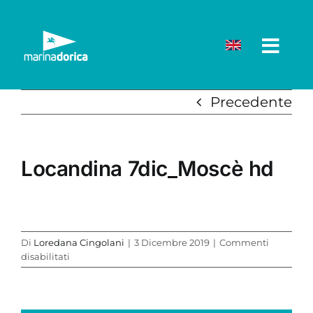
Salta
al
contenuto
Precedente
Locandina 7dic_Moscè hd
Di
Loredana Cingolani
|
3 Dicembre 2019
|
Commenti
su
disabilitati
Locandina
7dic_Moscè
hd