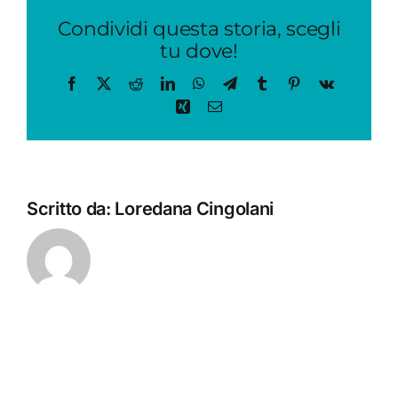
Condividi questa storia, scegli
tu dove!
Facebook
X
Reddit
LinkedIn
WhatsApp
Telegram
Tumblr
Pinterest
Vk
Xing
Email
Scritto da:
Loredana Cingolani