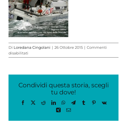
Di
Loredana Cingolani
|
26 Ottobre 2015
|
Commenti
su
disabilitati
locandina
Condividi questa storia, scegli
tu dove!
Facebook
X
Reddit
LinkedIn
WhatsApp
Telegram
Tumblr
Pinterest
Vk
Xing
Email