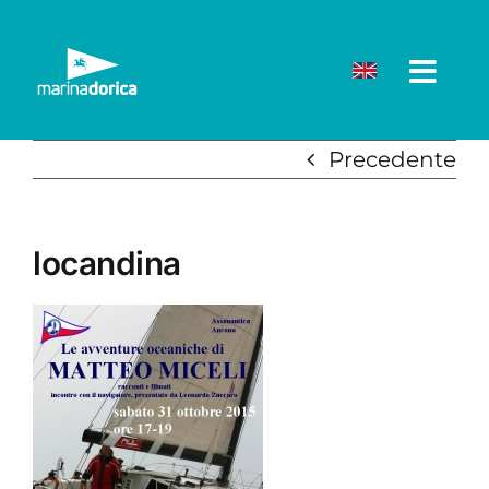
Salta
al
contenuto
Precedente
locandina