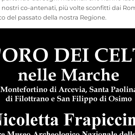
esti nostri co-antenati, più volte sconfitti dai
o del passato della nostra Regione.