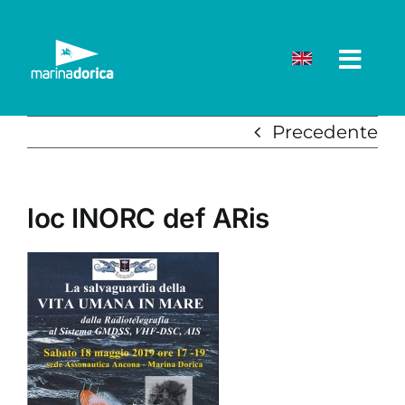
Salta
al
contenuto
Precedente
loc INORC def ARis