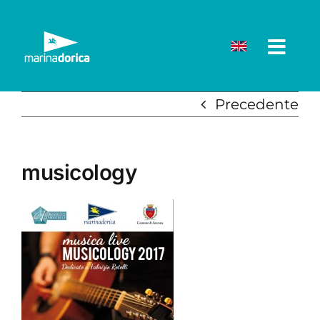
Salta
al
contenuto
Precedente
musicology