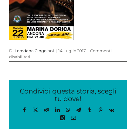
Di
Loredana Cingolani
|
14 Luglio 2017
|
Commenti
su
disabilitati
musicology
Condividi questa storia, scegli
tu dove!
Facebook
X
Reddit
LinkedIn
WhatsApp
Telegram
Tumblr
Pinterest
Vk
Xing
Email