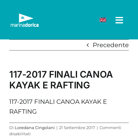
Salta
al
contenuto
Precedente
117-2017 FINALI CANOA
KAYAK E RAFTING
117-2017 FINALI CANOA KAYAK E
RAFTING
Di
Loredana Cingolani
|
21 Settembre 2017
|
Commenti
su
disabilitati