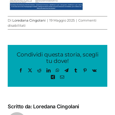
Di
Loredana Cingolani
|
19 Maggio 2025
|
Commenti
su
disabilitati
PIEGHEVOLE
EN
2
Condividi questa storia, scegli
tu dove!
Facebook
X
Reddit
LinkedIn
WhatsApp
Telegram
Tumblr
Pinterest
Vk
Xing
Email
Scritto da:
Loredana Cingolani