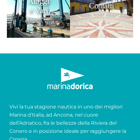
Alaggi
Contatti
e Vari
Vivi la tua stagione nautica in uno dei migliori
Marina d’Italia, ad Ancona, nel cuore
dell’Adriatico, fra le bellezze della Riviera del
Conero e in posizione ideale per raggiungere la
Croazia.