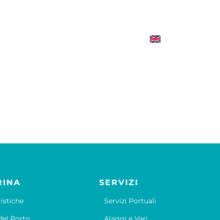
RINA
SERVIZI
ristiche
Servizi Portuali
el Porto
Alaggi e Vari