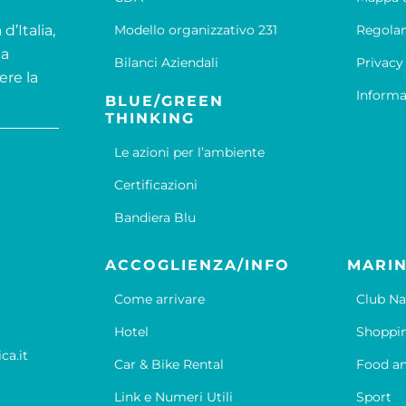
d’Italia,
Modello organizzativo 231
Regola
la
Bilanci Aziendali
Privacy
ere la
Informa
BLUE/GREEN
THINKING
Le azioni per l’ambiente
Certificazioni
Bandiera Blu
ACCOGLIENZA/INFO
MARIN
Come arrivare
Club Na
Hotel
Shoppi
ca.it
Car & Bike Rental
Food an
Link e Numeri Utili
Sport