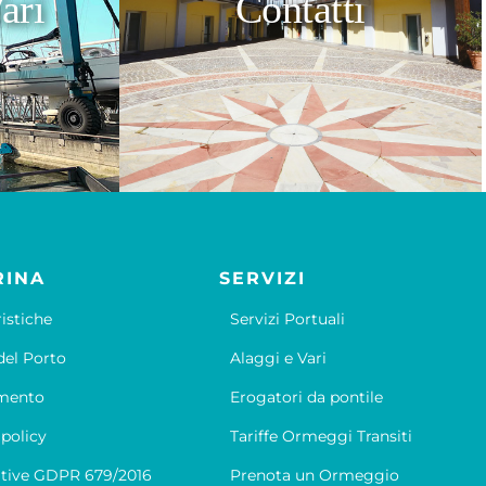
ari
Contatti
RINA
SERVIZI
ristiche
Servizi Portuali
el Porto
Alaggi e Vari
mento
Erogatori da pontile
 policy
Tariffe Ormeggi Transiti
tive GDPR 679/2016
Prenota un Ormeggio