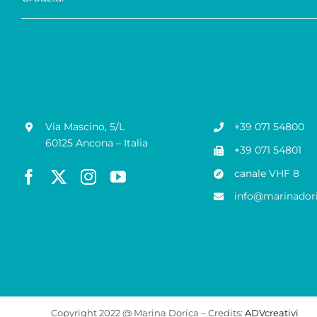
Via Mascino, 5/L
+39 071 54800
60125 Ancona – Italia
+39 071 54801
canale VHF 8
info@marinadori
Copyright 2022 @ Marina Dorica – Credits:
ADVcreativi