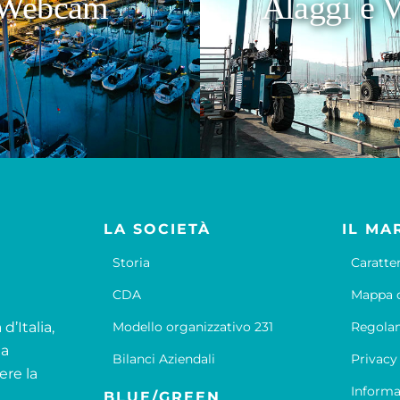
Webcam
Alaggi e V
LA SOCIETÀ
IL MA
Storia
Caratte
CDA
Mappa d
d’Italia,
Modello organizzativo 231
Regola
la
Bilanci Aziendali
Privacy
ere la
Informa
BLUE/GREEN