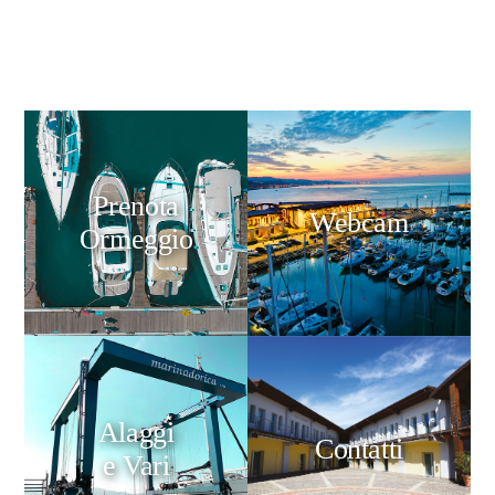
Prenota
Webcam
Ormeggio
Alaggi
Contatti
e Vari