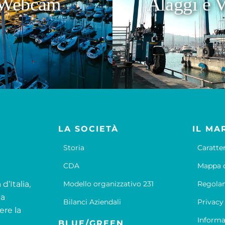
Webcam
Alaggi e V
LA SOCIETÀ
IL MA
Storia
Caratte
CDA
Mappa d
d’Italia,
Modello organizzativo 231
Regola
la
Bilanci Aziendali
Privacy
ere la
Informa
BLUE/GREEN