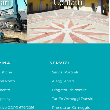
ari
Contatti
RINA
SERVIZI
ristiche
Servizi Portuali
el Porto
Alaggi e Vari
mento
Erogatori da pontile
 policy
Tariffe Ormeggi Transiti
tive GDPR 679/2016
Prenota un Ormeggio