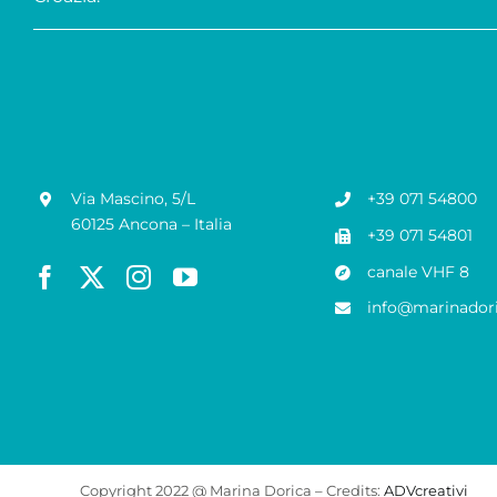
Via Mascino, 5/L
+39 071 54800
60125 Ancona – Italia
+39 071 54801
canale VHF 8
info@marinadori
Copyright 2022 @ Marina Dorica – Credits:
ADVcreativi