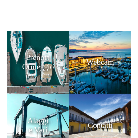
Prenota
Webcam
Ormeggio
Alaggi
Contatti
e Vari