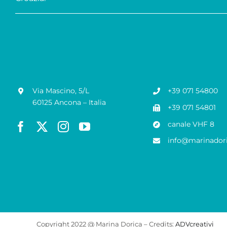
Via Mascino, 5/L
+39 071 54800
60125 Ancona – Italia
+39 071 54801
canale VHF 8
info@marinadori
Copyright 2022 @ Marina Dorica – Credits:
ADVcreativi