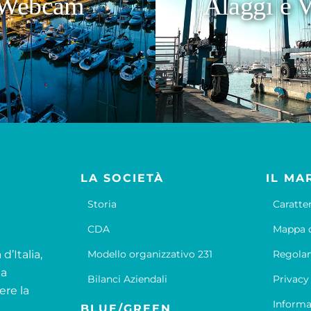
Webcam
Alaggi e V
LA SOCIETÀ
IL MA
Storia
Caratte
CDA
Mappa d
d’Italia,
Modello organizzativo 231
Regola
la
Bilanci Aziendali
Privacy
ere la
Informa
BLUE/GREEN