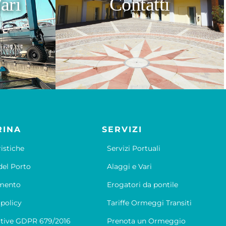
ari
Contatti
RINA
SERVIZI
ristiche
Servizi Portuali
el Porto
Alaggi e Vari
mento
Erogatori da pontile
 policy
Tariffe Ormeggi Transiti
tive GDPR 679/2016
Prenota un Ormeggio