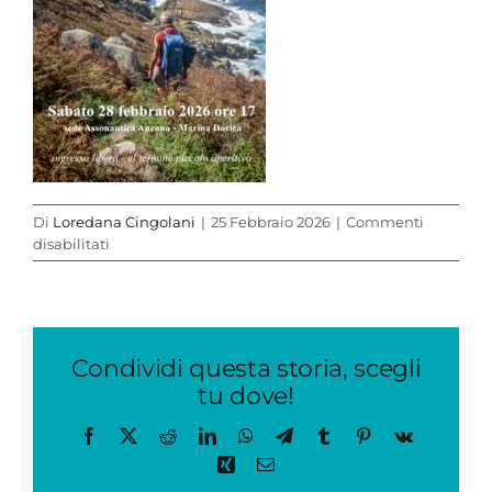
Di
Loredana Cingolani
|
25 Febbraio 2026
|
Commenti
su
disabilitati
locandina
Galizia_28022026
Condividi questa storia, scegli
tu dove!
Facebook
X
Reddit
LinkedIn
WhatsApp
Telegram
Tumblr
Pinterest
Vk
Xing
Email