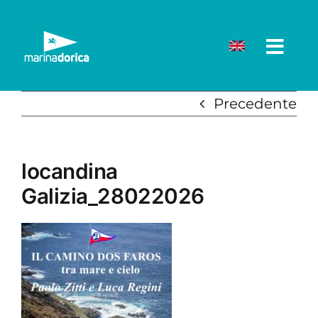
Salta
al
contenuto
Precedente
locandina
Galizia_28022026