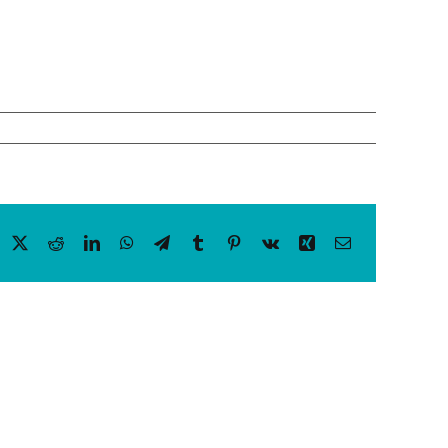
acebook
X
Reddit
LinkedIn
WhatsApp
Telegram
Tumblr
Pinterest
Vk
Xing
Email