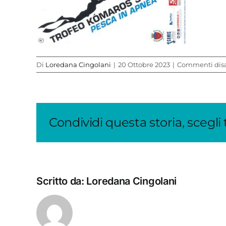
Di
Loredana Cingolani
|
20 Ottobre 2023
|
Commenti disab
Condividi questa storia, scegli
Scritto da:
Loredana Cingolani